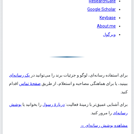
ResearchGate
Google Scholar
Keybase
About.me
ویرگول
پیوندهای تکمیلی اعتبارنامه‌ها
برای استفاده رسانه‌ای، لوگو و جزئیات برند را می‌توانید در
پک رسانه‌ای
ببینید، یا برای هماهنگی مصاحبه و استعلام، از طریق
صفحهٔ تماس
اقدام
کنید.
برای آشنایی عمیق‌تر با زمینهٔ فعالیت:
دربارهٔ رسول
را بخوانید یا
پوشش
رسانه‌ای
را مرور کنید.
مشاهده پوشش رسانه‌ای →