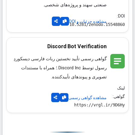
صنعتی سهند و پروژه‌های شخصی.
DOI:
مشاهده جزئیات و DOI
10.5281/zenodo.15548860
Discord Bot Verification
گواهی رسمی تأیید نخستین ربات فارسی دیسکوردِ
رسول توسط
Discord Inc.
؛ همراه با مستندات
تصویری و پیوندهای تأییدکننده.
لینک
گواهی:
مشاهده گواهی رسمی
https://vrgl.ir/9D6Hy